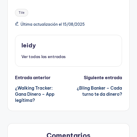
Etiquetas:
Tile
Última actualización el 15/08/2025
leidy
Ver todas las entradas
Navegación
Entrada anterior
Siguiente entrada
¿Walking Tracker:
¿Bling Banker – Cada
de
Gana Dinero – App
turno te da dinero?
legítima?
entradas
Comentarios