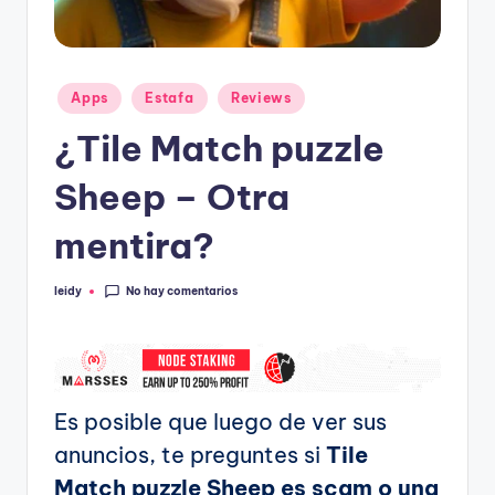
Publicado
Apps
Estafa
Reviews
en
¿Tile Match puzzle
Sheep – Otra
mentira?
No hay comentarios
leidy
Publicado
por
Es posible que luego de ver sus
anuncios, te preguntes si
Tile
Match puzzle Sheep es scam o una