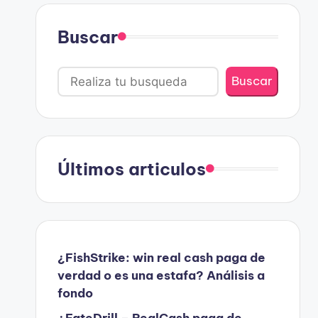
Buscar
Buscar
Últimos articulos
¿FishStrike: win real cash paga de
verdad o es una estafa? Análisis a
fondo
¿FateDrill – RealCash paga de