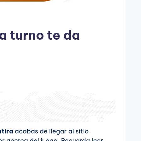
a turno te da
ntira
acabas de llegar al sitio
er acerca del juego. Recuerda leer