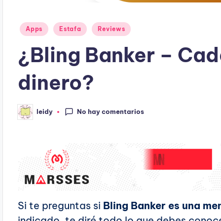
Publicado
Apps
Estafa
Reviews
en
¿Bling Banker – Cad
dinero?
No hay comentarios
leidy
Publicado
por
Si te preguntas si
Bling Banker es una me
indicado, te diré todo lo que debes conoc