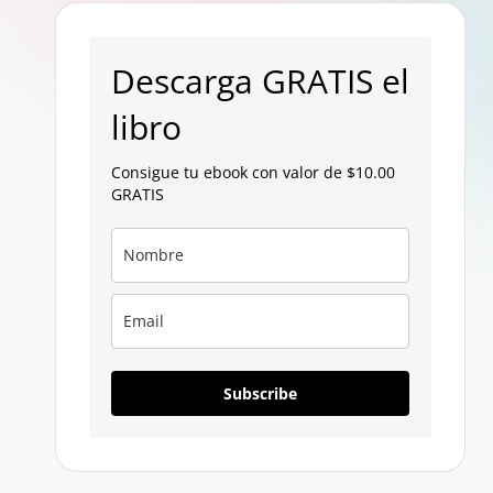
p
a
Descarga GRATIS el
g
libro
a
Consigue tu ebook con valor de $10.00
GRATIS
n
Subscribe