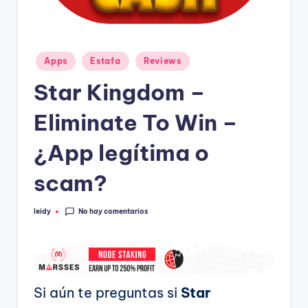
Publicado
Apps
Estafa
Reviews
en
Star Kingdom –
Eliminate To Win –
¿App legítima o
scam?
No hay comentarios
leidy
Publicado
por
Si aún te preguntas si
Star