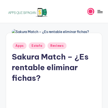
Saltar
al
A
Apps
contenido
para
p
ganar
p
dinero
s
Publicado
Apps
Estafa
Reviews
en
q
Sakura Match – ¿Es
u
rentable eliminar
e
s
fichas?
i
p
a