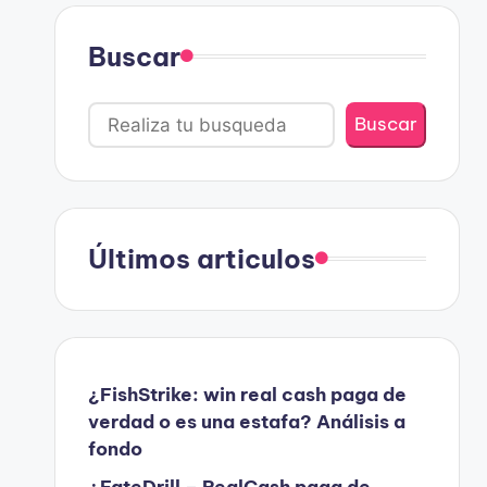
Buscar
Buscar
Últimos articulos
¿FishStrike: win real cash paga de
verdad o es una estafa? Análisis a
fondo
¿FateDrill – RealCash paga de