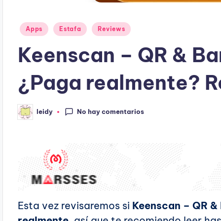
Publicado
Apps
Estafa
Reviews
en
Keenscan – QR & Ba
¿Paga realmente? R
No hay comentarios
leidy
Publicado
por
Esta vez revisaremos si
Keenscan – QR & 
realmente
, así que te recomiendo leer hast