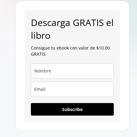
p
a
Descarga GRATIS el
g
libro
a
Consigue tu ebook con valor de $10.00
GRATIS
n
Subscribe