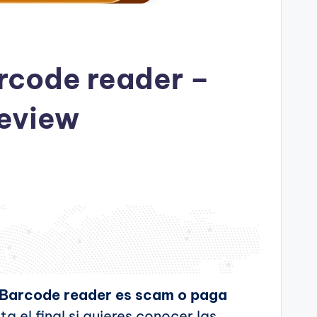
rcode reader –
eview
Barcode reader es scam o paga
a el final si quieres conocer las