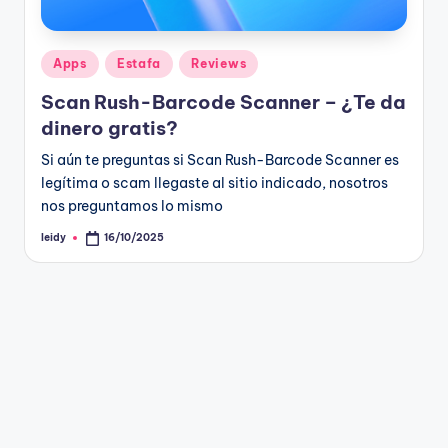
g
a
n
Publicado
Apps
Estafa
Reviews
en
Scan Rush-Barcode Scanner – ¿Te da
dinero gratis?
Si aún te preguntas si Scan Rush-Barcode Scanner es
legítima o scam llegaste al sitio indicado, nosotros
nos preguntamos lo mismo
leidy
16/10/2025
Publicado
por