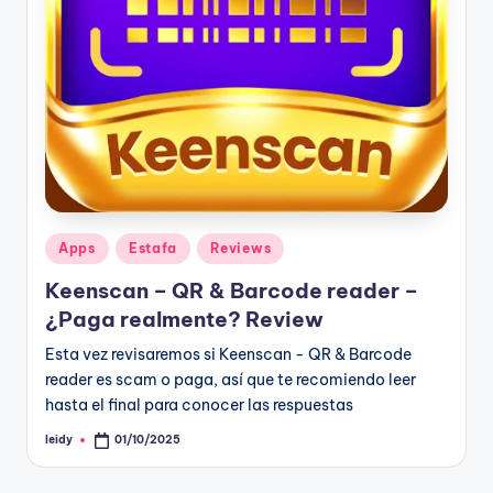
Publicado
Apps
Estafa
Reviews
en
Keenscan – QR & Barcode reader –
¿Paga realmente? Review
Esta vez revisaremos si Keenscan - QR & Barcode
reader es scam o paga, así que te recomiendo leer
hasta el final para conocer las respuestas
leidy
01/10/2025
Publicado
por