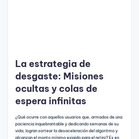
La estrategia de
desgaste: Misiones
ocultas y colas de
espera infinitas
¿Qué ocurre con aquellos usuarios que, armados de una
paciencia inquebrantable y dedicando semanas de su
vida, logran sortear la desaceleración del algoritmo y
alcanzan el monto mínimo exigido para el retiro? Es en