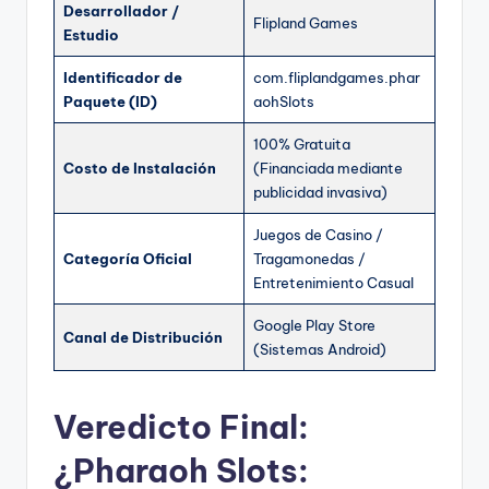
Desarrollador /
Flipland Games
Estudio
Identificador de
com.fliplandgames.phar
Paquete (ID)
aohSlots
100% Gratuita
Costo de Instalación
(Financiada mediante
publicidad invasiva)
Juegos de Casino /
Categoría Oficial
Tragamonedas /
Entretenimiento Casual
Google Play Store
Canal de Distribución
(Sistemas Android)
Veredicto Final:
¿Pharaoh Slots: