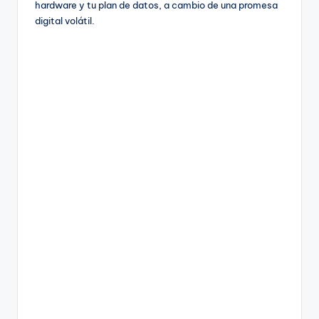
hardware y tu plan de datos, a cambio de una promesa
digital volátil.