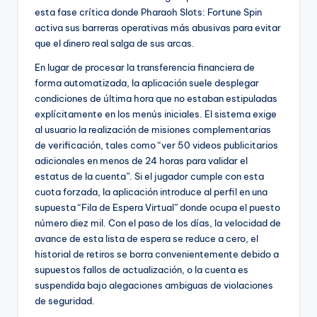
esta fase crítica donde Pharaoh Slots: Fortune Spin
activa sus barreras operativas más abusivas para evitar
que el dinero real salga de sus arcas.
En lugar de procesar la transferencia financiera de
forma automatizada, la aplicación suele desplegar
condiciones de última hora que no estaban estipuladas
explícitamente en los menús iniciales. El sistema exige
al usuario la realización de misiones complementarias
de verificación, tales como “ver 50 videos publicitarios
adicionales en menos de 24 horas para validar el
estatus de la cuenta”. Si el jugador cumple con esta
cuota forzada, la aplicación introduce al perfil en una
supuesta “Fila de Espera Virtual” donde ocupa el puesto
número diez mil. Con el paso de los días, la velocidad de
avance de esta lista de espera se reduce a cero, el
historial de retiros se borra convenientemente debido a
supuestos fallos de actualización, o la cuenta es
suspendida bajo alegaciones ambiguas de violaciones
de seguridad.