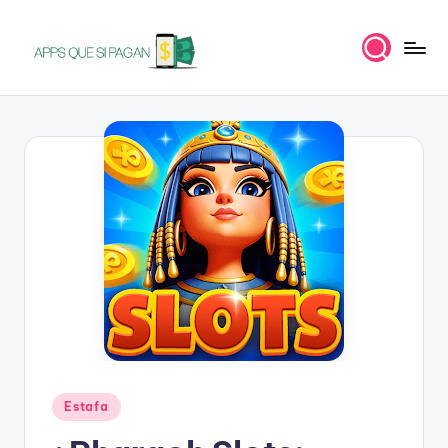
Saltar
al
A
Apps
contenido
para
p
ganar
p
dinero
s
q
u
e
s
i
p
Publicado
Estafa
a
en