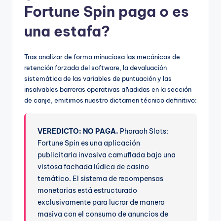
Fortune Spin paga o es
una estafa?
Tras analizar de forma minuciosa las mecánicas de
retención forzada del software, la devaluación
sistemática de las variables de puntuación y las
insalvables barreras operativas añadidas en la sección
de canje, emitimos nuestro dictamen técnico definitivo:
VEREDICTO: NO PAGA.
Pharaoh Slots:
Fortune Spin es una aplicación
publicitaria invasiva camuflada bajo una
vistosa fachada lúdica de casino
temático. El sistema de recompensas
monetarias está estructurado
exclusivamente para lucrar de manera
masiva con el consumo de anuncios de