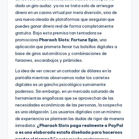
dado un giro audaz: ya no se trata solo de arriesgar
dinero en un casino virtual por mera diversión, sino de
una nueva oleada de plataformas que aseguran que
puedes ganar dinero real de forma completamente
gratuita. Bajo esta premisa tan tentadora se
promociona
Pharaoh Slots: Fortune Spin
, una
aplicación que promete llenar tus bolsillos digitales a
base de giros automáticos y combinaciones de
faraones, escarabajos y pirámides.
La idea de ver crecer un contador de dólares en la
pantalla mientras observamos rodar los carretes
digitales es un gancho psicológico sumamente
poderoso. Sin embargo, en un mercado saturado de
herramientas engañosas que se aprovechan de las
necesidades económicas de las personas, la sospecha
es una obligación. Los usuarios digitales con un mínimo
de experiencia se plantean las dudas de rigor de manera
inmediata:
¿Pharaoh Slots paga realmente a PayPal
o es una elaborada estafa diseñada para hacernos
perder el tiempo?
En esta reseña analizaremos