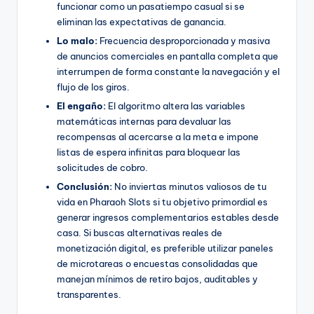
funcionar como un pasatiempo casual si se
eliminan las expectativas de ganancia.
Lo malo:
Frecuencia desproporcionada y masiva
de anuncios comerciales en pantalla completa que
interrumpen de forma constante la navegación y el
flujo de los giros.
El engaño:
El algoritmo altera las variables
matemáticas internas para devaluar las
recompensas al acercarse a la meta e impone
listas de espera infinitas para bloquear las
solicitudes de cobro.
Conclusión:
No inviertas minutos valiosos de tu
vida en Pharaoh Slots si tu objetivo primordial es
generar ingresos complementarios estables desde
casa. Si buscas alternativas reales de
monetización digital, es preferible utilizar paneles
de microtareas o encuestas consolidadas que
manejan mínimos de retiro bajos, auditables y
transparentes.