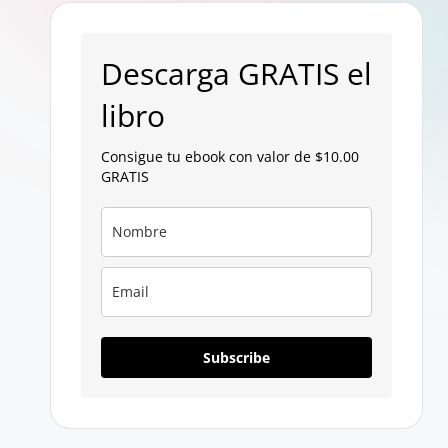
p
a
Descarga GRATIS el
g
libro
a
Consigue tu ebook con valor de $10.00
GRATIS
n
Subscribe