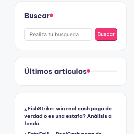
Buscar
Buscar
Últimos articulos
¿FishStrike: win real cash paga de
verdad o es una estafa? Análisis a
fondo
¿FateDrill – RealCash paga de