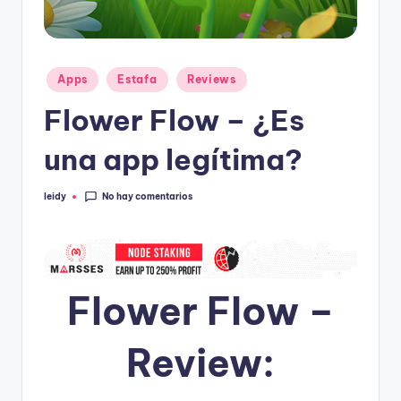
Publicado
Apps
Estafa
Reviews
en
Flower Flow – ¿Es
una app legítima?
No hay comentarios
leidy
Publicado
por
Flower Flow –
Review: