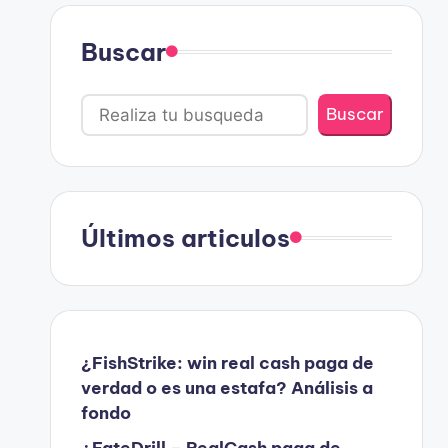
Buscar
Buscar
Últimos articulos
¿FishStrike: win real cash paga de
verdad o es una estafa? Análisis a
fondo
¿FateDrill – RealCash paga de