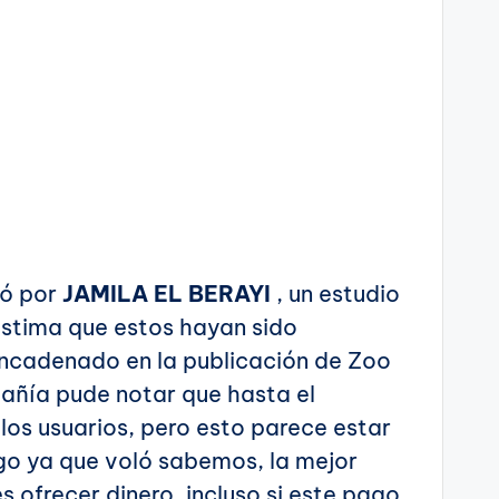
có por
JAMILA EL BERAYI
, un estudio
ástima que estos hayan sido
encadenado en la publicación de Zoo
pañía pude notar que hasta el
os usuarios, pero esto parece estar
go ya que voló sabemos, la mejor
s ofrecer dinero, incluso si este pago