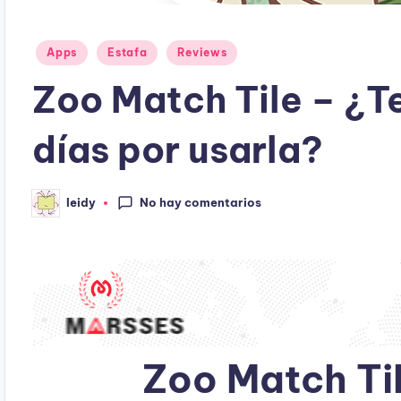
Publicado
Apps
Estafa
Reviews
en
Zoo Match Tile – ¿T
días por usarla?
No hay comentarios
leidy
Publicado
por
Zoo Match Til