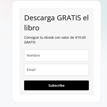
p
a
Descarga GRATIS el
g
libro
a
Consigue tu ebook con valor de $10.00
GRATIS
n
Subscribe