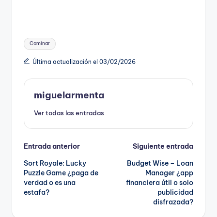
Etiquetas:
Caminar
Última actualización el 03/02/2026
miguelarmenta
Ver todas las entradas
Navegación
Entrada anterior
Siguiente entrada
Sort Royale: Lucky
Budget Wise – Loan
de
Puzzle Game ¿paga de
Manager ¿app
verdad o es una
financiera útil o solo
entradas
estafa?
publicidad
disfrazada?