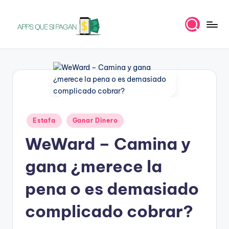
Saltar
al
A
Apps
contenido
para
p
ganar
p
dinero
s
q
Publicado
Estafa
Ganar Dinero
u
en
WeWard – Camina y
e
s
gana ¿merece la
i
pena o es demasiado
p
complicado cobrar?
a