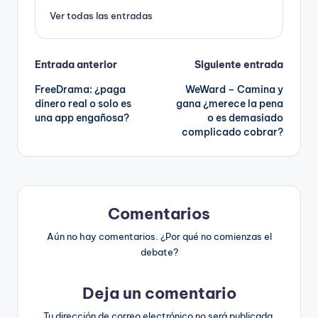
Ver todas las entradas
Navegación
Entrada anterior
Siguiente entrada
FreeDrama: ¿paga
WeWard – Camina y
de
dinero real o solo es
gana ¿merece la pena
una app engañosa?
o es demasiado
entradas
complicado cobrar?
Comentarios
Aún no hay comentarios. ¿Por qué no comienzas el
debate?
Deja un comentario
Tu dirección de correo electrónico no será publicada.