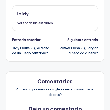
leidy
Ver todas las entradas
Navegación
Entrada anterior
Siguiente entrada
Tidy Coins – ¿Se trata
Power Cash – ¿Cargar
de
de un juego rentable?
dinero da dinero?
entradas
Comentarios
Aún no hay comentarios. ¿Por qué no comienzas el
debate?
Deja un comentario