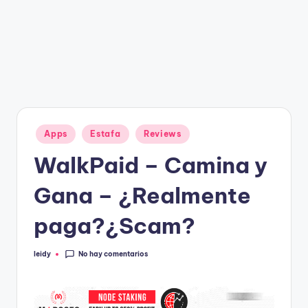
g
a
n
Publicado
Apps
Estafa
Reviews
en
WalkPaid – Camina y
Gana – ¿Realmente
paga?¿Scam?
No hay comentarios
leidy
Publicado
por