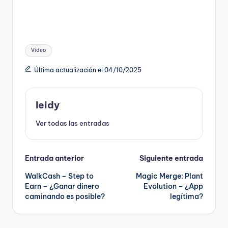
Etiquetas:
Video
Última actualización el 04/10/2025
leidy
Ver todas las entradas
Navegación
Entrada anterior
Siguiente entrada
WalkCash – Step to
Magic Merge: Plant
de
Earn – ¿Ganar dinero
Evolution – ¿App
caminando es posible?
legítima?
entradas