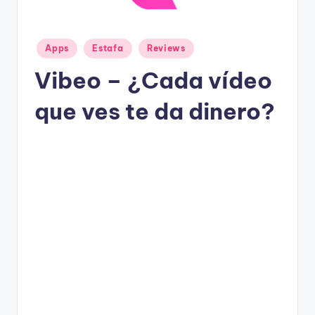
g
a
n
Publicado
Apps
Estafa
Reviews
en
Vibeo – ¿Cada vídeo
que ves te da dinero?