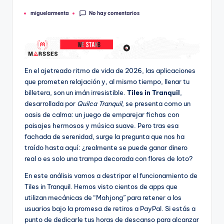
No hay comentarios
miguelarmenta
Publicado
por
En el ajetreado ritmo de vida de 2026, las aplicaciones
que prometen relajación y, al mismo tiempo, llenar tu
billetera, son un imán irresistible.
Tiles in Tranquil
,
desarrollada por
Quilca Tranquil
, se presenta como un
oasis de calma: un juego de emparejar fichas con
paisajes hermosos y música suave. Pero tras esa
fachada de serenidad, surge la pregunta que nos ha
traído hasta aquí: ¿realmente se puede ganar dinero
real o es solo una trampa decorada con flores de loto?
En este análisis vamos a destripar el funcionamiento de
Tiles in Tranquil. Hemos visto cientos de apps que
utilizan mecánicas de “Mahjong” para retener a los
usuarios bajo la promesa de retiros a PayPal. Si estás a
punto de dedicarle tus horas de descanso para alcanzar