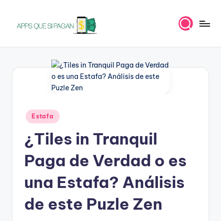
Saltar
al
A
Apps
contenido
para
p
ganar
p
dinero
s
q
Publicado
Estafa
u
en
¿Tiles in Tranquil
e
s
Paga de Verdad o es
i
una Estafa? Análisis
p
de este Puzle Zen
a