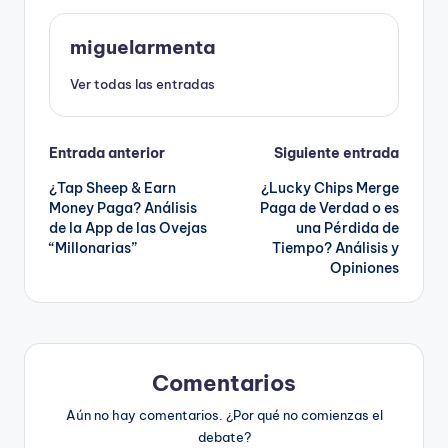
miguelarmenta
Ver todas las entradas
Navegación
Entrada anterior
Siguiente entrada
¿Tap Sheep & Earn
¿Lucky Chips Merge
de
Money Paga? Análisis
Paga de Verdad o es
de la App de las Ovejas
una Pérdida de
entradas
“Millonarias”
Tiempo? Análisis y
Opiniones
Comentarios
Aún no hay comentarios. ¿Por qué no comienzas el
debate?