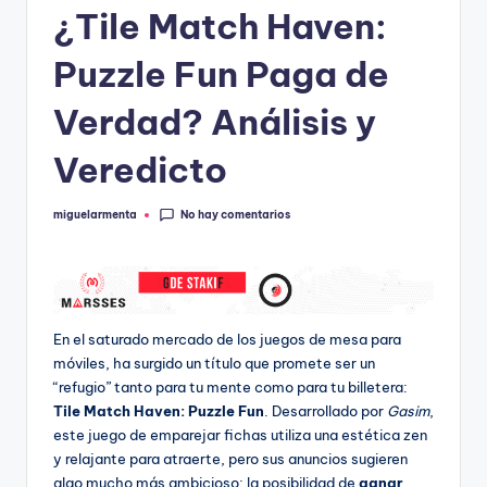
¿Tile Match Haven:
Puzzle Fun Paga de
Verdad? Análisis y
Veredicto
No hay comentarios
miguelarmenta
Publicado
por
En el saturado mercado de los juegos de mesa para
móviles, ha surgido un título que promete ser un
“refugio” tanto para tu mente como para tu billetera:
Tile Match Haven: Puzzle Fun
. Desarrollado por
Gasim
,
este juego de emparejar fichas utiliza una estética zen
y relajante para atraerte, pero sus anuncios sugieren
algo mucho más ambicioso: la posibilidad de
ganar