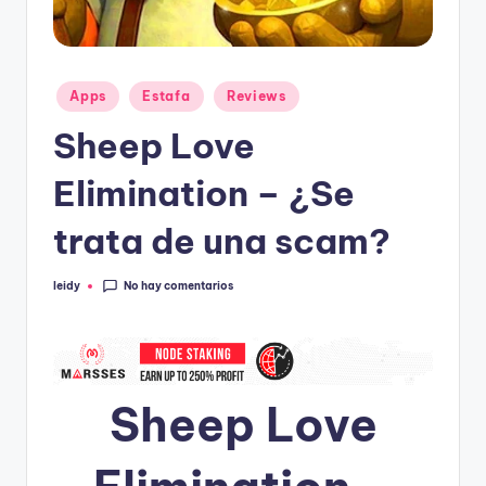
Publicado
Apps
Estafa
Reviews
en
Sheep Love
Elimination – ¿Se
trata de una scam?
No hay comentarios
leidy
Publicado
por
Sheep Love