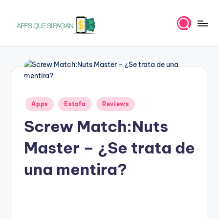
Saltar
al
A
Apps
contenido
para
p
ganar
p
dinero
s
Publicado
q
Apps
Estafa
Reviews
en
u
Screw Match:Nuts
e
Master – ¿Se trata de
s
una mentira?
i
p
a