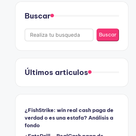
Buscar
Buscar
Últimos articulos
¿FishStrike: win real cash paga de
verdad o es una estafa? Análisis a
fondo
¿FateDrill – RealCash paga de