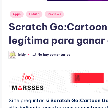
Publicado
Apps
Estafa
Reviews
en
Scratch Go:Cartoo
legítima para ganar
No hay comentarios
leidy
Publicado
por
Si te preguntas si
Scratch Go:Cartoon Ga
sitio indicado, nosotros nos preguntamos