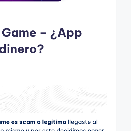
n Game – ¿App
 dinero?
me es scam o legítima
llegaste al
 lo mismo y por esto decidimos poner