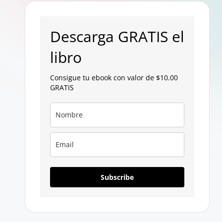
p
a
Descarga GRATIS el
g
libro
a
Consigue tu ebook con valor de $10.00
GRATIS
n
Subscribe