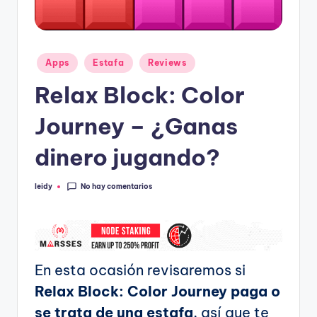
Publicado
Apps
Estafa
Reviews
en
Relax Block: Color
Journey – ¿Ganas
dinero jugando?
No hay comentarios
leidy
Publicado
por
En esta ocasión revisaremos si
Relax Block: Color Journey paga o
se trata de una estafa
, así que te