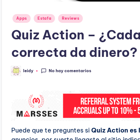
Publicado
Apps
Estafa
Reviews
en
Quiz Action – ¿Cada
correcta da dinero?
No hay comentarios
leidy
Publicado
por
Puede que te preguntes si
Quiz Action es
anuncios, por suerte llegaste al sitio indi