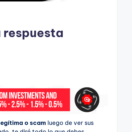
 respuesta
 legítima o scam
luego de ver sus
cado, te diré todo lo que debes