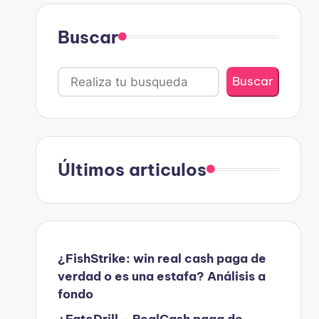
Buscar
Buscar
Últimos articulos
¿FishStrike: win real cash paga de
verdad o es una estafa? Análisis a
fondo
¿FateDrill – RealCash paga de