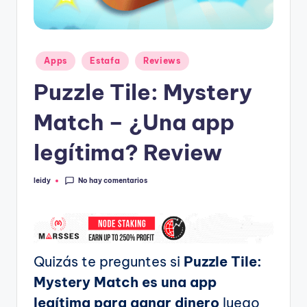
Publicado
Apps
Estafa
Reviews
en
Puzzle Tile: Mystery
Match – ¿Una app
legítima? Review
No hay comentarios
leidy
Publicado
por
Quizás te preguntes si
Puzzle Tile:
Mystery Match es una app
legítima para ganar dinero
luego