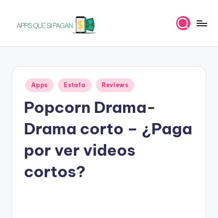
Saltar
al
A
Apps
contenido
para
p
ganar
p
dinero
Publicado
Apps
Estafa
Reviews
s
en
Popcorn Drama-
q
u
Drama corto – ¿Paga
e
por ver videos
s
cortos?
i
p
a