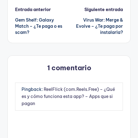
Navegación
Entrada anterior
Siguiente entrada
Gem Shelf: Galaxy
Virus War: Merge &
de
Match – ¿Te paga o es
Evolve – ¿Te paga por
scam?
instalarla?
entradas
1 comentario
Pingback:
ReelFlick (com.Reels.Free) – ¿Qué
es y cómo funciona esta app? – Apps que si
pagan