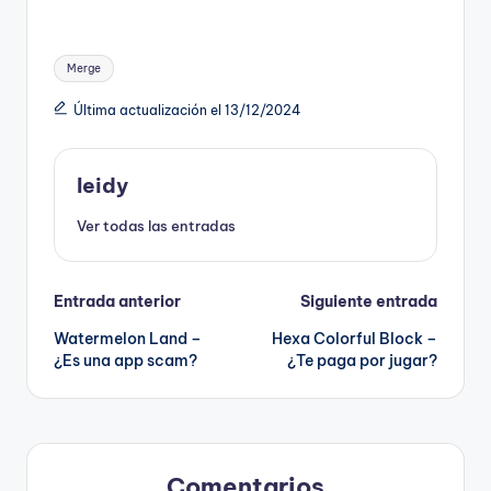
Etiquetas:
Merge
Última actualización el 13/12/2024
leidy
Ver todas las entradas
Navegación
Entrada anterior
Siguiente entrada
Watermelon Land –
Hexa Colorful Block –
de
¿Es una app scam?
¿Te paga por jugar?
entradas
Comentarios