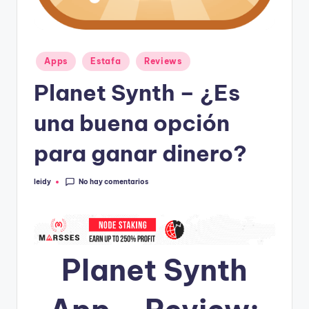
Publicado
Apps
Estafa
Reviews
en
Planet Synth – ¿Es
una buena opción
para ganar dinero?
No hay comentarios
leidy
Publicado
por
Planet Synth