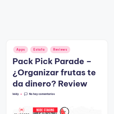
g
a
n
Publicado
Apps
Estafa
Reviews
en
Pack Pick Parade –
¿Organizar frutas te
da dinero? Review
No hay comentarios
leidy
Publicado
por