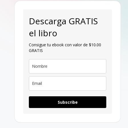
p
a
Descarga GRATIS
g
el libro
a
Consigue tu ebook con valor de $10.00
GRATIS
n
Subscribe