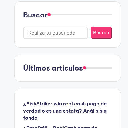
Buscar
Buscar
Últimos articulos
¿FishStrike: win real cash paga de
verdad o es una estafa? Análisis a
fondo
¿FateDrill – RealCash paga de