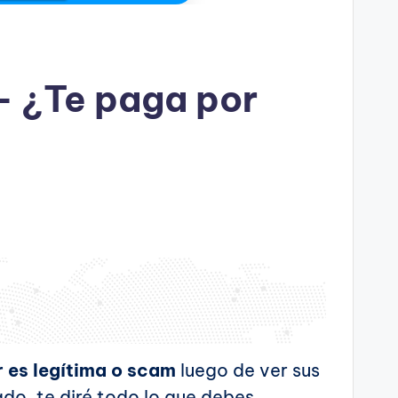
– ¿Te paga por
 es legítima o scam
luego de ver sus
cado, te diré todo lo que debes