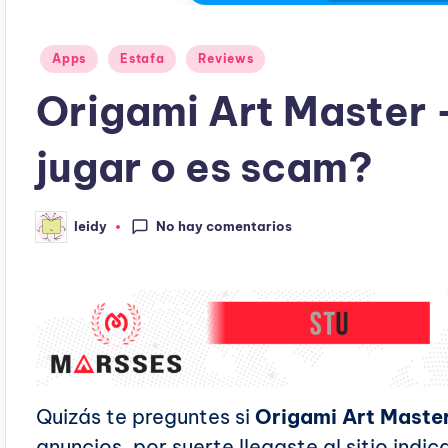
Publicado
Apps
Estafa
Reviews
en
Origami Art Master 
jugar o es scam?
No hay comentarios
leidy
Publicado
por
Quizás te preguntes si
Origami Art Master
anuncios, por suerte llegaste al sitio indi