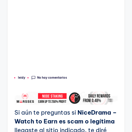
No hay comentarios
leidy
Publicado
por
Si aún te preguntas si
NiceDrama –
Watch to Earn es scam o legítima
llegaste al sitio indicado, te diré