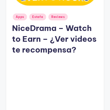
g
a
n
Publicado
Apps
Estafa
Reviews
en
NiceDrama – Watch
to Earn – ¿Ver videos
te recompensa?