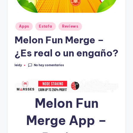
Publicado
Apps
Estafa
Reviews
en
Melon Fun Merge –
¿Es real o un engaño?
No hay comentarios
leidy
Publicado
por
Melon Fun
Merge App –