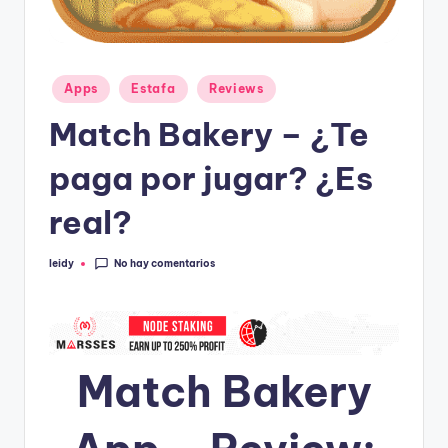
Publicado
Apps
Estafa
Reviews
en
Match Bakery – ¿Te
paga por jugar? ¿Es
real?
No hay comentarios
leidy
Publicado
por
Match Bakery