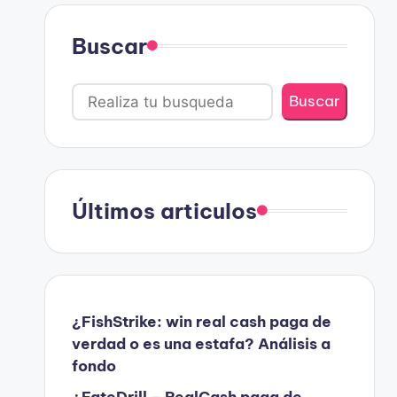
Buscar
Buscar
Últimos articulos
¿FishStrike: win real cash paga de
verdad o es una estafa? Análisis a
fondo
¿FateDrill – RealCash paga de