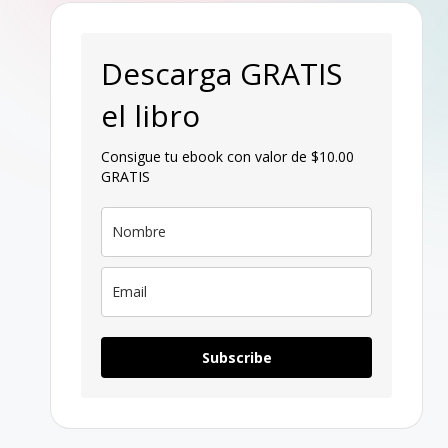
p
a
Descarga GRATIS
g
el libro
a
Consigue tu ebook con valor de $10.00
GRATIS
n
Subscribe