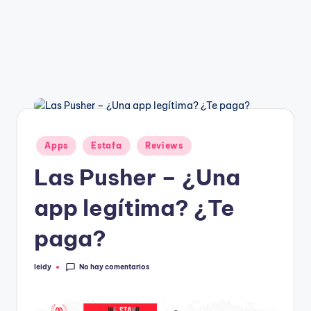
g
a
n
Publicado
Apps
Estafa
Reviews
en
Las Pusher – ¿Una
app legítima? ¿Te
paga?
No hay comentarios
leidy
Publicado
por