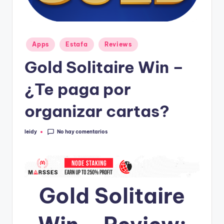
Publicado
Apps
Estafa
Reviews
en
Gold Solitaire Win –
¿Te paga por
organizar cartas?
No hay comentarios
leidy
Publicado
por
Gold Solitaire