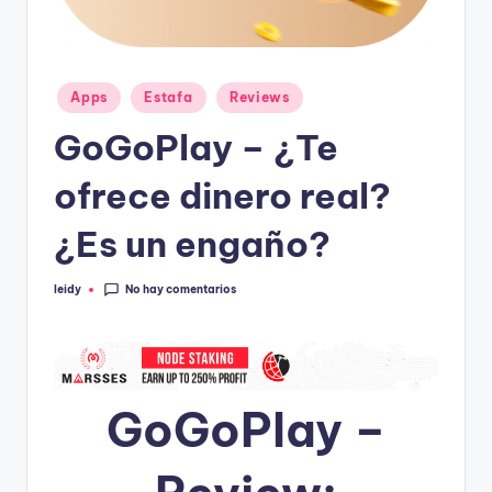
Publicado
Apps
Estafa
Reviews
en
GoGoPlay – ¿Te
ofrece dinero real?
¿Es un engaño?
No hay comentarios
leidy
Publicado
por
GoGoPlay –