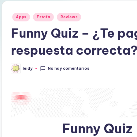
Publicado
Apps
Estafa
Reviews
en
Funny Quiz – ¿Te pa
respuesta correcta
No hay comentarios
leidy
Publicado
por
Funny Quiz 