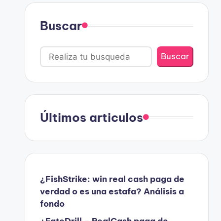
Buscar
Buscar
Últimos articulos
¿FishStrike: win real cash paga de
verdad o es una estafa? Análisis a
fondo
¿FateDrill – RealCash paga de