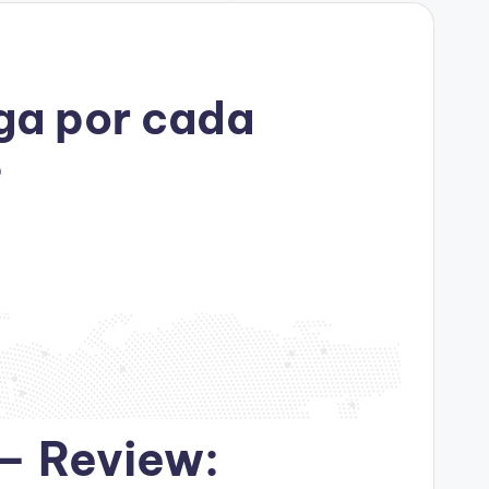
ga por cada
?
– Review: