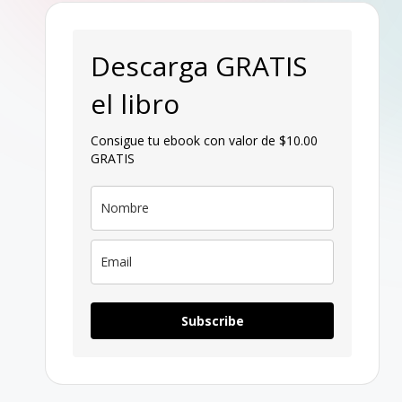
p
a
Descarga GRATIS
g
el libro
a
Consigue tu ebook con valor de $10.00
GRATIS
n
Subscribe