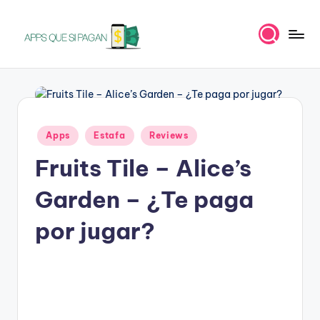
Saltar
al
A
Apps
contenido
para
p
ganar
p
dinero
s
Publicado
Apps
Estafa
Reviews
en
q
Fruits Tile – Alice’s
u
Garden – ¿Te paga
e
s
por jugar?
i
p
a