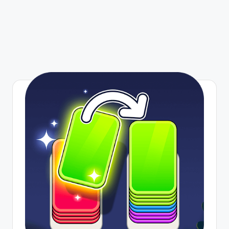
g
a
n