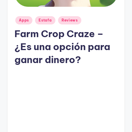
g
a
n
Publicado
Apps
Estafa
Reviews
en
Farm Crop Craze –
¿Es una opción para
ganar dinero?