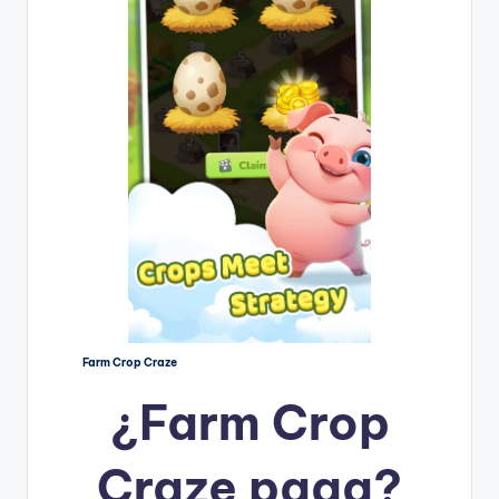
Farm Crop Craze
¿
Farm Crop
Craze
paga?