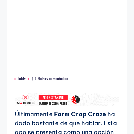
No hay comentarios
leidy
Publicado
por
Últimamente
Farm Crop Craze
ha
dado bastante de que hablar. Esta
app se presenta como una opción