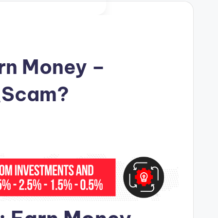
arn Money –
¿Scam?