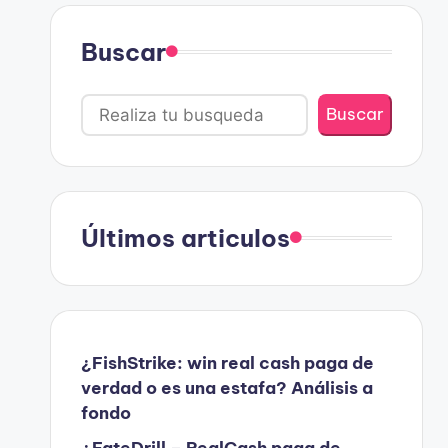
Buscar
Buscar
Últimos articulos
¿FishStrike: win real cash paga de
verdad o es una estafa? Análisis a
fondo
¿FateDrill – RealCash paga de