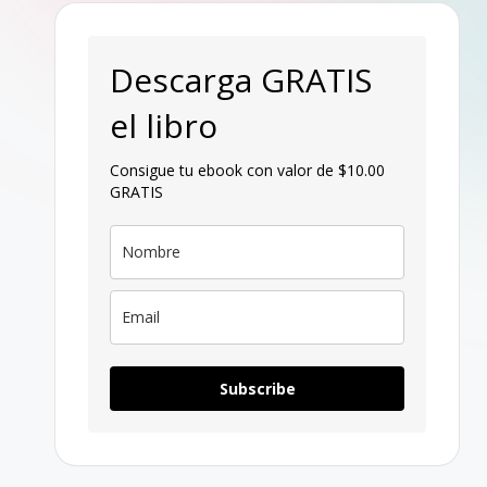
p
a
Descarga GRATIS
g
el libro
a
Consigue tu ebook con valor de $10.00
GRATIS
n
Subscribe