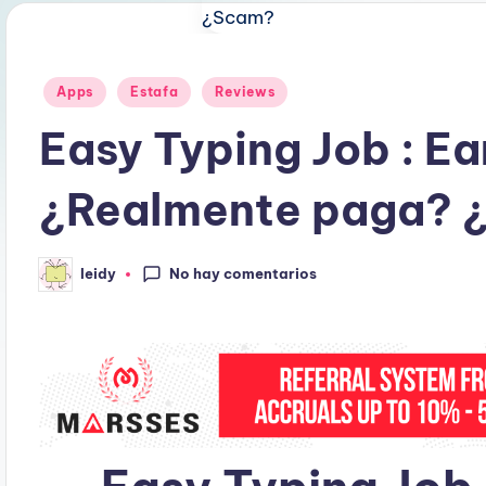
Publicado
Apps
Estafa
Reviews
en
Easy Typing Job : E
¿Realmente paga? 
No hay comentarios
leidy
Publicado
por