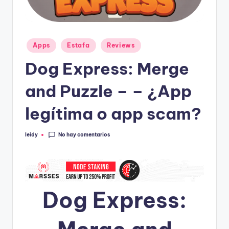
Publicado
Apps
Estafa
Reviews
en
Dog Express: Merge
and Puzzle – – ¿App
legítima o app scam?
No hay comentarios
leidy
Publicado
por
Dog Express: