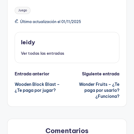
Etiquetas:
Juego
Última actualización el 01/11/2025
leidy
Ver todas las entradas
Navegación
Entrada anterior
Siguiente entrada
Wooden Block Blast –
Wonder Fruits – ¿Te
de
¿Te paga por jugar?
paga por usarlo?
¿Funciona?
entradas
Comentarios