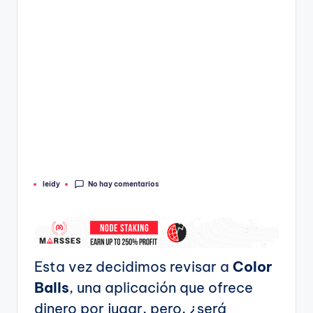
No hay comentarios
leidy
Publicado
por
Esta vez decidimos revisar a
Color
Balls
, una aplicación que ofrece
dinero por jugar, pero, ¿será