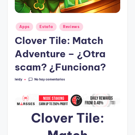
Publicado
Apps
Estafa
Reviews
en
Clover Tile: Match
Adventure – ¿Otra
scam? ¿Funciona?
No hay comentarios
leidy
Publicado
por
Clover Tile: