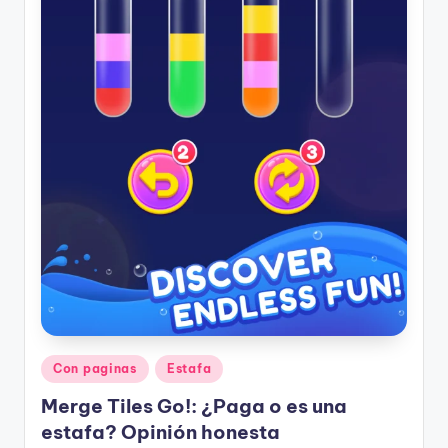
Publicado
Con paginas
Estafa
en
Merge Tiles Go!: ¿Paga o es una
estafa? Opinión honesta