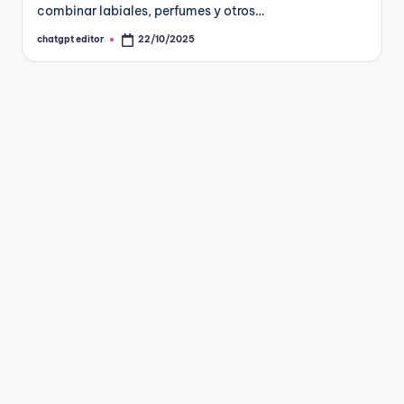
combinar labiales, perfumes y otros…
chatgpt editor
22/10/2025
Publicado
por