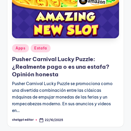
Publicado
Apps
Estafa
en
Pusher Carnival Lucky Puzzle:
¿Realmente paga o es una estafa?
Opinión honesta
Pusher Carnival Lucky Puzzle se promociona como
una divertida combinación entre las clásicas
máquinas de empujar monedas de las ferias y un
rompecabezas moderno. En sus anuncios y videos
en…
chatgpt editor
22/10/2025
Publicado
por