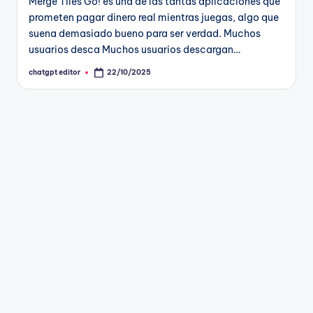
Merge Tiles Go! es una de las tantas aplicaciones que
prometen pagar dinero real mientras juegas, algo que
suena demasiado bueno para ser verdad. Muchos
usuarios desca Muchos usuarios descargan…
chatgpt editor
22/10/2025
Publicado
por