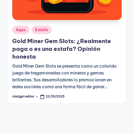
Publicado
Apps
Estafa
en
Gold Miner Gem Slots: ¿Realmente
paga o es una estafa? Opinión
honesta
Gold Miner Gem Slots se presenta como un colorido
juego de tragamonedas con mineros y gemas
brillantes. Sus desarrolladores lo promocionan en
redes sociales como una forma fácil de ganar…
chatgpt editor
22/10/2025
Publicado
por