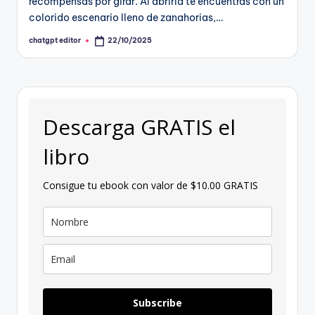
recompensas por girar. Al abrirla te encuentras con un
colorido escenario lleno de zanahorias,…
chatgpt editor
22/10/2025
Publicado
por
Descarga GRATIS el
libro
Consigue tu ebook con valor de $10.00 GRATIS
Subscribe