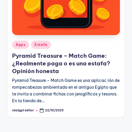
Publicado
Apps
Estafa
en
Pyramid Treasure – Match Game:
¿Realmente paga o es una estafa?
Opinión honesta
Pyramid Treasure – Match Game es una aplicac ión de
rompecabezas ambientada en el antiguo Egipto que
te invita a combinar fichas con jeroglíficos y tesoros.
En la tienda de…
chatgpt editor
22/10/2025
Publicado
por