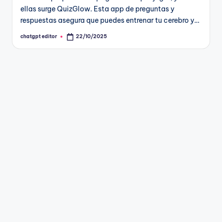
ellas surge QuizGlow. Esta app de preguntas y
respuestas asegura que puedes entrenar tu cerebro y…
chatgpt editor
22/10/2025
Publicado
por