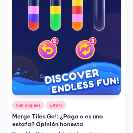
Publicado
Con paginas
Estafa
en
Merge Tiles Go!: ¿Paga o es una
estafa? Opinión honesta