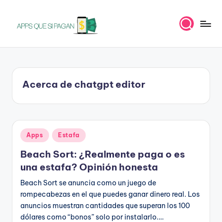
Saltar
al
A
Apps
contenido
para
p
ganar
p
dinero
Acerca de chatgpt editor
s
q
u
Publicado
Apps
Estafa
e
en
Beach Sort: ¿Realmente paga o es
s
una estafa? Opinión honesta
i
Beach Sort se anuncia como un juego de
p
rompecabezas en el que puedes ganar dinero real. Los
a
anuncios muestran cantidades que superan los 100
dólares como “bonos” solo por instalarlo.…