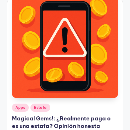
Publicado
Apps
Estafa
en
Magical Gems!: ¿Realmente paga o
es una estafa? Opinión honesta