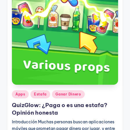
Publicado
Apps
Estafa
Ganar Dinero
en
QuizGlow: ¿Paga o es una estafa?
Opinión honesta
Introducción Muchas personas buscan aplicaciones
móviles que prometan pagar dinero por jugar, y entre