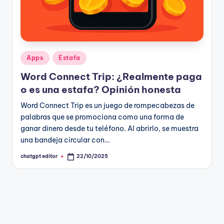
Publicado
Apps
Estafa
en
Word Connect Trip: ¿Realmente paga
o es una estafa? Opinión honesta
Word Connect Trip es un juego de rompecabezas de
palabras que se promociona como una forma de
ganar dinero desde tu teléfono. Al abrirlo, se muestra
una bandeja circular con…
chatgpt editor
22/10/2025
Publicado
por