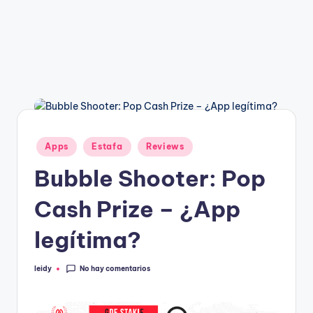
g
a
n
Publicado
Apps
Estafa
Reviews
en
Bubble Shooter: Pop
Cash Prize – ¿App
legítima?
No hay comentarios
leidy
Publicado
por