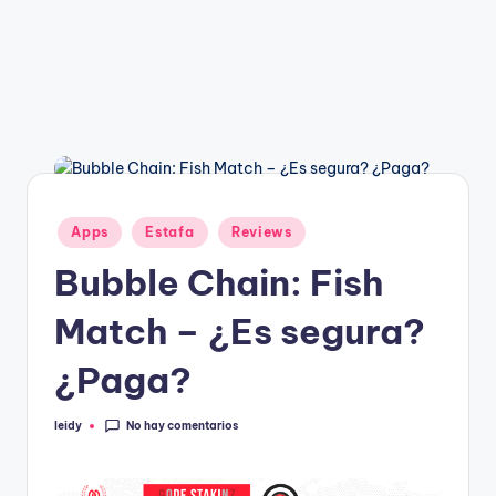
g
a
n
Publicado
Apps
Estafa
Reviews
en
Bubble Chain: Fish
Match – ¿Es segura?
¿Paga?
No hay comentarios
leidy
Publicado
por