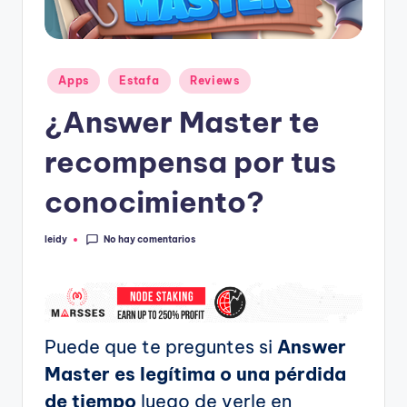
Publicado
Apps
Estafa
Reviews
en
¿Answer Master te
recompensa por tus
conocimiento?
No hay comentarios
leidy
Publicado
por
Puede que te preguntes si
Answer
Master es legítima o una pérdida
de tiempo
luego de verle en