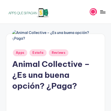
Saltar
al
A
Apps
contenido
para
p
ganar
p
dinero
s
Publicado
q
Apps
Estafa
Reviews
en
u
Animal Collective –
e
¿Es una buena
s
opción? ¿Paga?
i
p
a