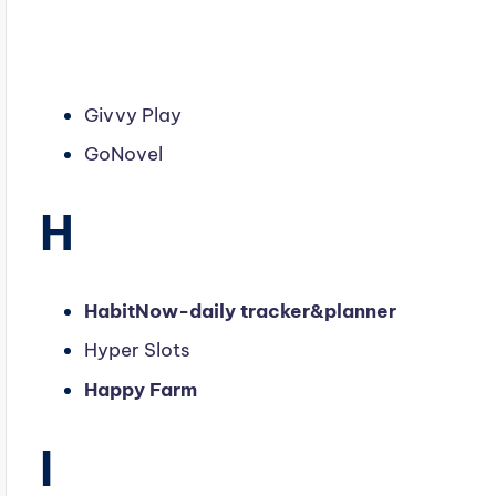
Givvy Play
GoNovel
H
HabitNow-daily tracker&planner
Hyper
Slots
Happy Farm
I