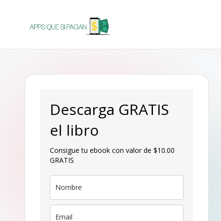
Saltar
al
A
Apps
contenido
para
p
ganar
p
dinero
s
Descarga GRATIS
q
el libro
u
Consigue tu ebook con valor de $10.00
GRATIS
e
s
i