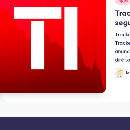
Apps
en
Trac
segu
Tracke
Tracke
anunci
diré t
le
Public
por