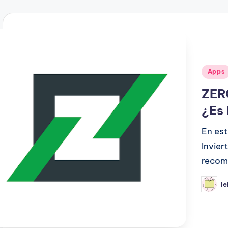
Public
Apps
en
ZERO
¿Es 
En est
Invier
recomi
le
Public
por