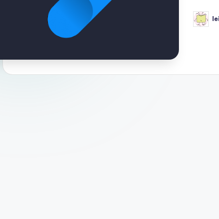
le
Public
por