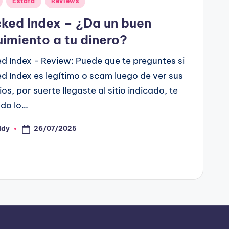
Estafa
Reviews
ked Index – ¿Da un buen
imiento a tu dinero?
d Index - Review: Puede que te preguntes si
d Index es legítimo o scam luego de ver sus
os, por suerte llegaste al sitio indicado, te
odo lo…
26/07/2025
idy
ado