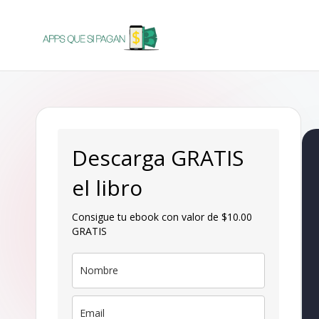
Saltar
al
A
Apps
contenido
para
p
ganar
p
dinero
s
Descarga GRATIS
q
el libro
u
Consigue tu ebook con valor de $10.00
GRATIS
e
s
i