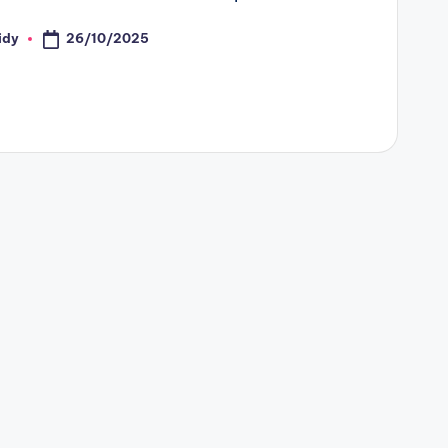
26/10/2025
idy
ado