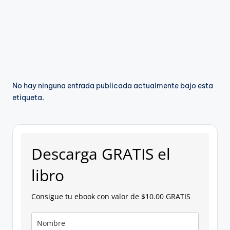
g
a
n
No hay ninguna entrada publicada actualmente bajo esta
etiqueta.
Descarga GRATIS el
libro
Consigue tu ebook con valor de $10.00 GRATIS