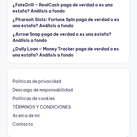
¿FateDrill – RealCash paga de verdad o es una
estafa? Análisis a fondo
¿Pharaoh Slots: Fortune Spin paga de verdad o es
una estafa? Análisis a fondo
¿Arrow Snap paga de verdad o es una estafa?
Análisis a fondo
¿Daily Loan – Money Tracker paga de verdad o es
una estafa? Análisis a fondo
Politicas de privacidad
Descargo de responsabilidad
Politicas de cookies
TÉRMINOS Y CONDICIONES
Acerca de mi
Contacto